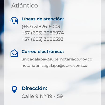
Atlántico
Líneas de atención:

(+57) 3182616003
+57 (605) 3086974
+57 (605) 3086593
Correo electrónico:

unicagalapa@supernotariado.gov.co
notariaunicagalapa@ucnc.com.co
Dirección:

Calle 9 N° 19 - 59