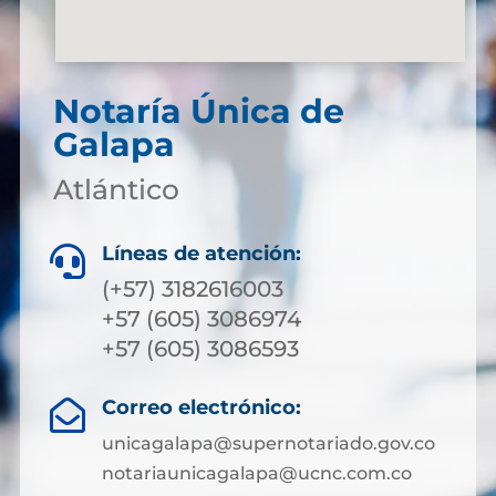
Notaría Única de
Galapa
Atlántico
Líneas de atención:

(+57) 3182616003
+57 (605) 3086974
+57 (605) 3086593
Correo electrónico:

unicagalapa@supernotariado.gov.co
notariaunicagalapa@ucnc.com.co