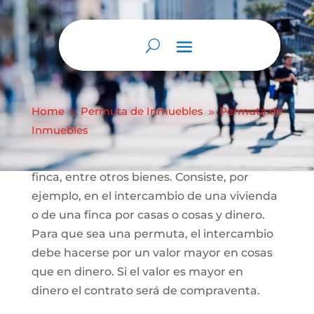
Abrir barra de herramientas
Permuta de
Inmuebles
Home
Permuta de Inmuebles
Permuta de
9
9
Es uno de los contratos para que una
Inmuebles
persona se convierta en propietaria de una
vivienda, lote sin construcción o de una
finca, entre otros bienes. Consiste, por
ejemplo, en el intercambio de una vivienda
o de una finca por casas o cosas y dinero.
Para que sea una permuta, el intercambio
debe hacerse por un valor mayor en cosas
que en dinero. Si el valor es mayor en
dinero el contrato será de compraventa.