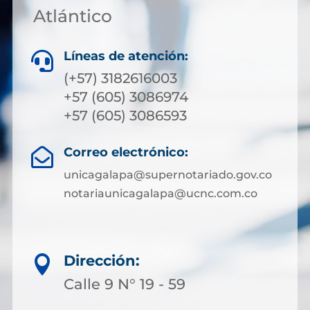
Atlántico
Líneas de atención:

(+57) 3182616003
+57 (605) 3086974
+57 (605) 3086593
Correo electrónico:

unicagalapa@supernotariado.gov.co
notariaunicagalapa@ucnc.com.co
Dirección:

Calle 9 N° 19 - 59