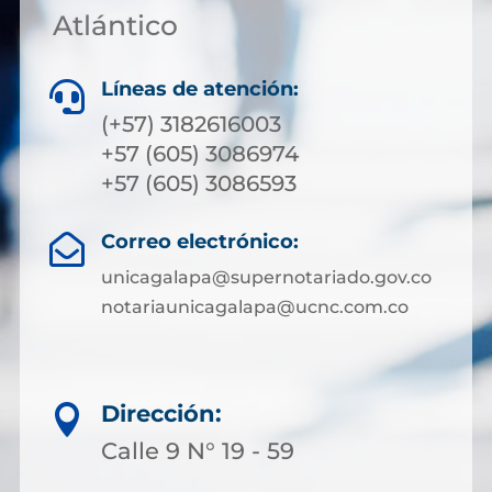
Atlántico
Líneas de atención:

(+57) 3182616003
+57 (605) 3086974
+57 (605) 3086593
Correo electrónico:

unicagalapa@supernotariado.gov.co
notariaunicagalapa@ucnc.com.co
Dirección:

Calle 9 N° 19 - 59