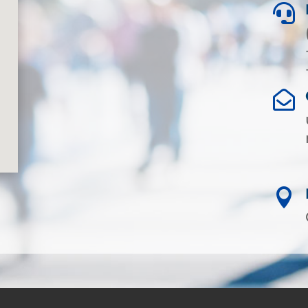


