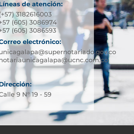
Líneas de atención:
(+57) 3182616003
+57 (605) 3086974
+57 (605) 3086593
Correo electrónico:
unicagalapa@supernotariado.gov.co
notariaunicagalapa@ucnc.com.co
Dirección:
Calle 9 N° 19 - 59