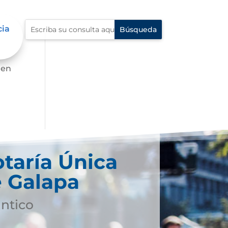
cia
 en
taría Única
 Galapa
ántico