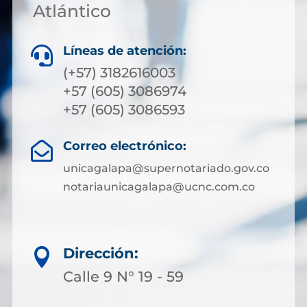
Atlántico
Líneas de atención:

(+57) 3182616003
+57 (605) 3086974
+57 (605) 3086593
Correo electrónico:

unicagalapa@supernotariado.gov.co
notariaunicagalapa@ucnc.com.co
Dirección:

Calle 9 N° 19 - 59