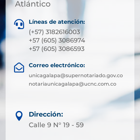
Atlántico
Líneas de atención:

(+57) 3182616003
+57 (605) 3086974
+57 (605) 3086593
Correo electrónico:

unicagalapa@supernotariado.gov.co
notariaunicagalapa@ucnc.com.co
Dirección:

Calle 9 N° 19 - 59