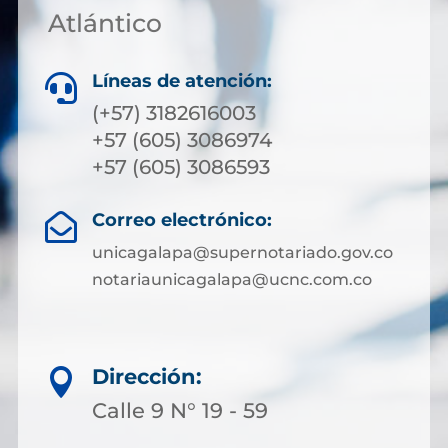
Atlántico
Líneas de atención:

(+57) 3182616003
+57 (605) 3086974
+57 (605) 3086593
Correo electrónico:

unicagalapa@supernotariado.gov.co
notariaunicagalapa@ucnc.com.co
Dirección:

Calle 9 N° 19 - 59