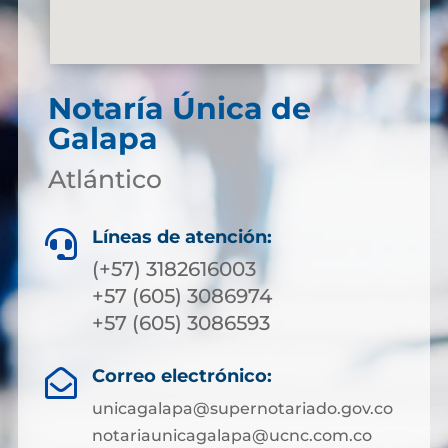
Notaría Única de
Galapa
Atlántico
Líneas de atención:

(+57) 3182616003
+57 (605) 3086974
+57 (605) 3086593
Correo electrónico:

unicagalapa@supernotariado.gov.co
notariaunicagalapa@ucnc.com.co