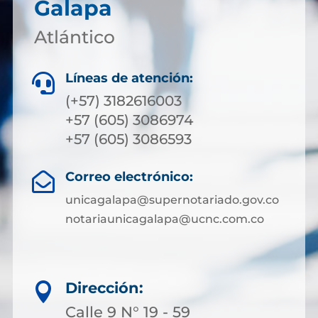
Galapa
Atlántico
Líneas de atención:

(+57) 3182616003
+57 (605) 3086974
+57 (605) 3086593
Correo electrónico:

unicagalapa@supernotariado.gov.co
notariaunicagalapa@ucnc.com.co
Dirección:

Calle 9 N° 19 - 59