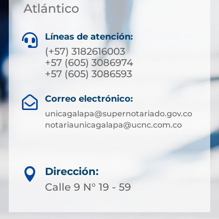
Atlántico
Líneas de atención:

(+57) 3182616003
+57 (605) 3086974
+57 (605) 3086593
Correo electrónico:

unicagalapa@supernotariado.gov.co
notariaunicagalapa@ucnc.com.co
Dirección:

Calle 9 N° 19 - 59