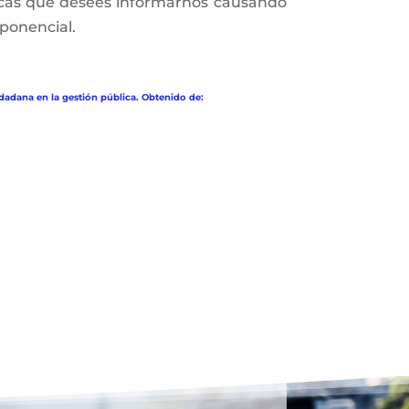
ticas que desees informarnos causando
xponencial.
dadana en la gestión pública. Obtenido de: