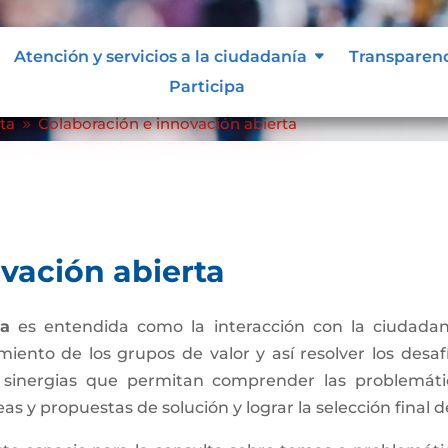
Atención y servicios a la ciudadanía
Atención y servicios a la ciudadanía
Transparen
Transparen
vación abierta
Participa
Participa
ta
Colaboración e innovación abierta
9
vación abierta
ta
es entendida como la interacción con la ciudadan
miento de los grupos de valor y así resolver los desa
 sinergias que permitan comprender las problemát
deas y propuestas de solución y lograr la selección final d