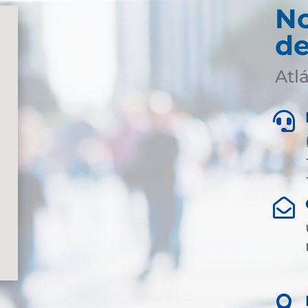
No
de
Atl


