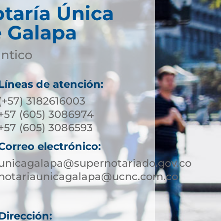
taría Única
 Galapa
ántico
Líneas de atención:
(+57) 3182616003
+57 (605) 3086974
+57 (605) 3086593
Correo electrónico:
unicagalapa@supernotariado.gov.co
notariaunicagalapa@ucnc.com.co
Dirección: