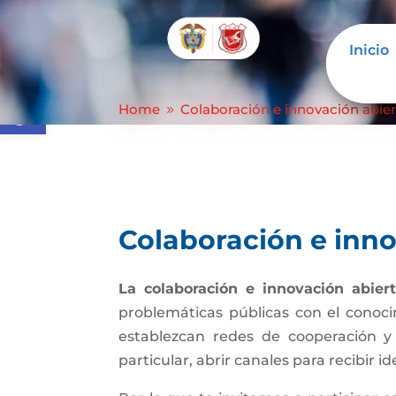
Inicio
Inicio
Colaboración e inno
Abrir barra de herramientas
Home
Colaboración e innovación abier
9
Colaboración e inno
La colaboración e innovación abier
problemáticas públicas con el conoci
establezcan redes de cooperación y
particular, abrir canales para recibir i