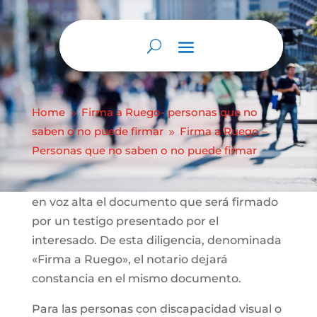
Abrir barra de herramientas
Firma a Ruego –
Personas que no
saben o no puede
firmar
Home
Firma a Ruego- personas que no
9
saben o no puede firmar
Firma a Ruego –
9
Personas que no saben o no puede firmar
Cuando se trate de personas que no sepan
o no puedan firmar, en la diligencia se leerá
en voz alta el documento que será firmado
por un testigo presentado por el
interesado. De esta diligencia, denominada
«Firma a Ruego», el notario dejará
constancia en el mismo documento.
Para las personas con discapacidad visual o